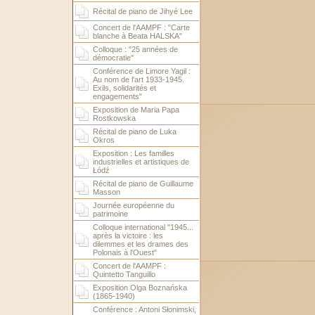
Récital de piano de Jihyé Lee
Concert de l'AAMPF : "Carte
blanche à Beata HALSKA"
Colloque : "25 années de
démocratie"
Conférence de Limore Yagil :
Au nom de l'art 1933-1945.
Exils, solidarités et
engagements"
Exposition de Maria Papa
Rostkowska
Récital de piano de Luka
Okros
Exposition : Les familles
industrielles et artistiques de
Łódź
Récital de piano de Guillaume
Masson
Journée européenne du
patrimoine
Colloque international "1945...
après la victoire : les
dilemmes et les drames des
Polonais à l'Ouest"
Concert de l'AAMPF :
Quintetto Tanguillo
Exposition Olga Boznańska
(1865-1940)
Conférence : Antoni Słonimski,