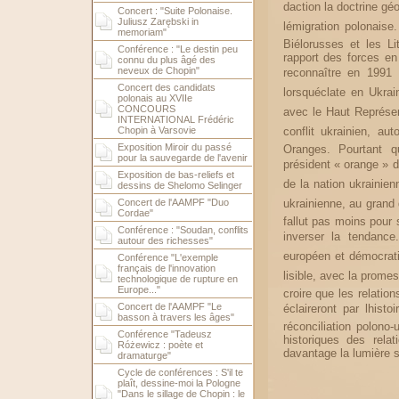
daction la doctrine g
Concert : "Suite Polonaise.
Juliusz Zarębski in
lémigration polonaise
memoriam"
Biélorusses et les L
Conférence : "Le destin peu
rapport des forces en
connu du plus âgé des
neveux de Chopin"
reconnaître en 1991 
Concert des candidats
lorsquéclate en Ukra
polonais au XVIIe
CONCOURS
avec le Haut Représent
INTERNATIONAL Frédéric
Chopin à Varsovie
conflit ukrainien, a
Exposition Miroir du passé
Oranges. Pourtant q
pour la sauvegarde de l'avenir
président « orange » d
Exposition de bas-reliefs et
de la nation ukrainien
dessins de Shelomo Selinger
Concert de l'AAMPF "Duo
ukrainienne, au grand 
Cordae"
fallut pas moins pour
Conférence : "Soudan, conflits
inverser la tendance
autour des richesses"
européen et démocrati
Conférence "L'exemple
français de l'innovation
lisible, avec la prome
technologique de rupture en
Europe..."
croire que les relatio
Concert de l'AAMPF "Le
éclaireront par lhis
basson à travers les âges"
réconciliation polono
Conférence "Tadeusz
historiques des rela
Różewicz : poète et
davantage la lumière su
dramaturge"
Cycle de conférences : S'il te
plaît, dessine-moi la Pologne
"Dans le sillage de Chopin : le