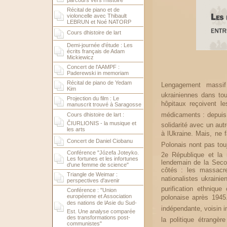
parcours vers l'histoire
Récital de piano et de
violoncelle avec Thibault
LEBRUN et Noé NATORP
Cours dhistoire de lart
Demi-journée d'étude : Les
écrits français de Adam
Mickiewicz
Concert de l'AAMPF :
Paderewski in memoriam
Récital de piano de Yedam
Lengagement massi
Kim
ukrainiennes dans tou
Projection du film : Le
hôpitaux reçoivent l
manuscrit trouvé à Saragosse
médicaments : depuis 
Cours dhistoire de lart :
ČIURLIONIS - la musique et
solidarité avec un aut
les arts
à lUkraine. Mais, ne 
Concert de Daniel Ciobanu
Polonais nont pas tou
Conférence "Józefa Joteyko.
2e République et la 
Les fortunes et les infortunes
lendemain de la Sec
d'une femme de science"
côtés : les massacre
Triangle de Weimar :
nationalistes ukrainie
perspectives d'avenir
purification ethniqu
Conférence : "Union
européenne et Association
polonaise après 1945
des nations de lAsie du Sud-
indépendante, voisin i
Est. Une analyse comparée
des transformations post-
la politique étrangè
communistes"