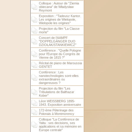
Colloque : Autour de "Ziemia
obiecana" de Władysław
Reymont
Exposition : "Tadeusz Kantor.
Les origines de Wielopole,
Wielopole les origines"
Projection du film "La Classe
morte"
Concert de l'AAMPF
"DOPPELGÄNGER DUO
DZIOŁAK/STANKIEWICZ"
Conférence : "Quelle Pologne
pour l'Europe du Congrès de
Vienne de 1815 ?"
Récital de piano de Maroussia
GENTET
Conférence : Les
nanotechnologies sont-elles
extraordinaires ou
dangereuses ?
Projection du film "Les
Tribulations de Balthazar
Kober"
Léon WEISSBERG 1895-
1943. Exposition anniversaire
172-ème Pèlerinage des
Polonais à Montmorency
Colloque "La Conférence de
Yalta : ses decisions, ses
applications et sa mémoire en
Europe centrale"