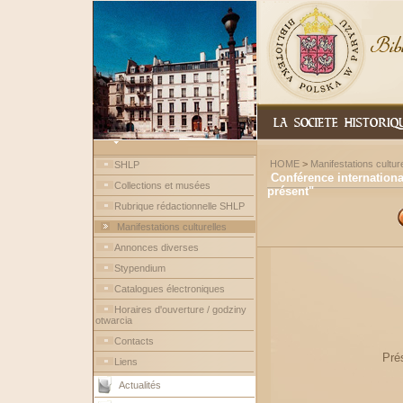
HOME
>
Manifestations culture
SHLP
Conférence international
Collections et musées
présent"
Rubrique rédactionnelle SHLP
Manifestations culturelles
Annonces diverses
Stypendium
Catalogues électroniques
Horaires d'ouverture / godziny
otwarcia
Contacts
Prés
Liens
Actualités