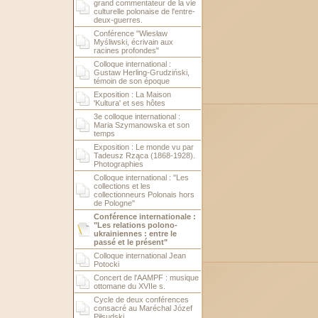
grand commentateur de la vie
culturelle polonaise de l'entre-
deux-guerres.
Conférence "Wiesław
Myśliwski, écrivain aux
racines profondes"
Colloque international :
Gustaw Herling-Grudziński,
témoin de son époque
Exposition : La Maison
'Kultura' et ses hôtes
3e colloque international :
Maria Szymanowska et son
temps
Exposition : Le monde vu par
Tadeusz Rząca (1868-1928).
Photographies
Colloque international : "Les
collections et les
collectionneurs Polonais hors
de Pologne"
Conférence internationale :
"Les relations polono-
ukrainiennes : entre le
passé et le présent"
Colloque international Jean
Potocki
Concert de l'AAMPF : musique
ottomane du XVIIe s.
Cycle de deux conférences
consacré au Maréchal Józef
Piłsudski