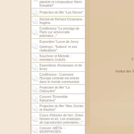
pianiste et compositeur Henri
Kowalski"
Projection du film "Les Noces"
Récital de Richard Octaviano-
Kogima
Conférence "Le prestige de
Paris sur aristocratie
polonaise..."
Exposition "Luvre de Jerzy
Giedroyc. "Kultura" et ses
réalisations"
Kouchner et Michnik :
C
entretiens croisés
Expositions d'estampes et de
livres
Institut des
Conférence : Comment
l'Europe centrale est entrée
dans le monde communiste
Projection du film "La
Clepsydre"
Concert "Ensemble
Katsarava"
Projection du film "Mes Oncles
et d'autres"
Cours d'histoire de l'art : Entre
histoire et art. Les estampes
de reproduction polonaises..."
Concert -MÉTA- -
MORPHOSES-