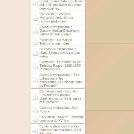
grand commentateur de la vie
culturelle polonaise de l'entre-
deux-guerres.
Conférence "Wiesław
Myśliwski, écrivain aux
racines profondes"
Colloque international :
Gustaw Herling-Grudziński,
témoin de son époque
Exposition : La Maison
'Kultura' et ses hôtes
3e colloque international :
Maria Szymanowska et son
temps
Exposition : Le monde vu par
Tadeusz Rząca (1868-1928).
Photographies
Colloque international : "Les
collections et les
collectionneurs Polonais hors
de Pologne"
Conférence internationale :
"Les relations polono-
ukrainiennes : entre le passé
et le présent"
Colloque international Jean
Potocki
Concert de l'AAMPF : musique
ottomane du XVIIe s.
Cycle de deux conférences
consacré au Maréchal Józef
Piłsudski