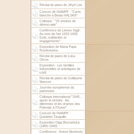
Récital de piano de Jihyé Lee
Concert de l'AAMPF : "Carte
blanche à Beata HALSKA"
Colloque : "25 années de
démocratie"
Conférence de Limore Yagil :
Au nom de l'art 1933-1945.
Exils, solidarités et
engagements"
Exposition de Maria Papa
Rostkowska
Récital de piano de Luka
Okros
Exposition : Les familles
industrielles et artistiques de
Łódź
Récital de piano de Guillaume
Masson
Journée européenne du
patrimoine
Colloque international "1945...
après la victoire : les
dilemmes et les drames des
Polonais à l'Ouest"
Concert de l'AAMPF :
Quintetto Tanguillo
Exposition Olga Boznańska
(1865-1940)
Conférence : Antoni Słonimski,