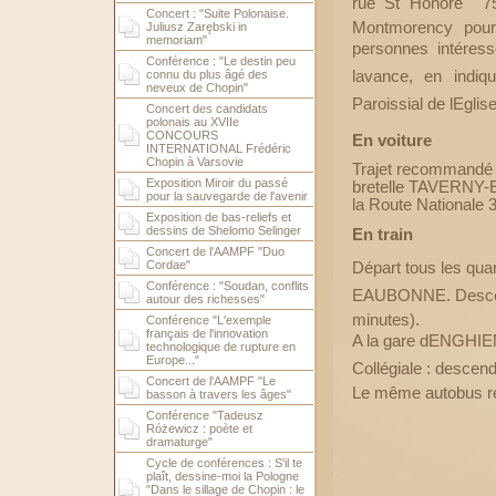
rue St Honoré  7
Concert : "Suite Polonaise.
Montmorency pour 
Juliusz Zarębski in
memoriam"
personnes intéres
Conférence : "Le destin peu
connu du plus âgé des
lavance, en indi
neveux de Chopin"
Paroissial de lEglis
Concert des candidats
polonais au XVIIe
CONCOURS
En voiture
INTERNATIONAL Frédéric
Chopin à Varsovie
Trajet recommandé
Exposition Miroir du passé
bretelle TAVERNY-
pour la sauvegarde de l'avenir
la Route Nationale 3
Exposition de bas-reliefs et
dessins de Shelomo Selinger
En train
Concert de l'AAMPF "Duo
Cordae"
Départ tous les q
Conférence : "Soudan, conflits
EAUBONNE. Descend
autour des richesses"
minutes).
Conférence "L'exemple
français de l'innovation
A la gare dENGHIEN
technologique de rupture en
Europe..."
Collégiale : descen
Concert de l'AAMPF "Le
Le même autobus re
basson à travers les âges"
Conférence "Tadeusz
Różewicz : poète et
dramaturge"
Cycle de conférences : S'il te
plaît, dessine-moi la Pologne
"Dans le sillage de Chopin : le