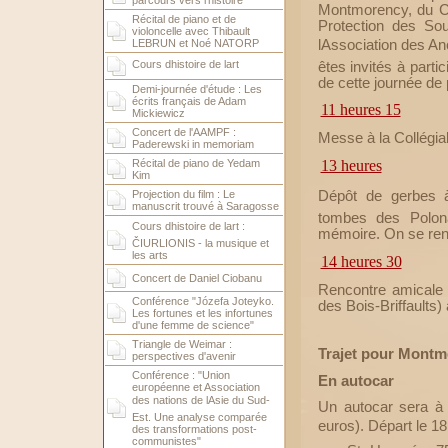
parcours vers l'histoire
Montmorency, du Ce
Récital de piano et de
Protection des So
violoncelle avec Thibault
lAssociation des A
LEBRUN et Noé NATORP
Cours dhistoire de lart
êtes invités à part
de cette journée de p
Demi-journée d'étude : Les
écrits français de Adam
11 heures 15
Mickiewicz
Concert de l'AAMPF :
Messe à la Collégia
Paderewski in memoriam
13 heures
Récital de piano de Yedam
Kim
Projection du film : Le
Dépôt de gerbes à
manuscrit trouvé à Saragosse
tombes des Polona
Cours dhistoire de lart :
mémoire. On se rend
ČIURLIONIS - la musique et
les arts
14 heures 30
Concert de Daniel Ciobanu
Rencontre amicale 
Conférence "Józefa Joteyko.
des Bois-Briffaults
Les fortunes et les infortunes
d'une femme de science"
Triangle de Weimar :
Trajet pour Mont
perspectives d'avenir
Conférence : "Union
En autocar
européenne et Association
des nations de lAsie du Sud-
Un autocar sera à la
Est. Une analyse comparée
euros). Départ le 18
des transformations post-
communistes"