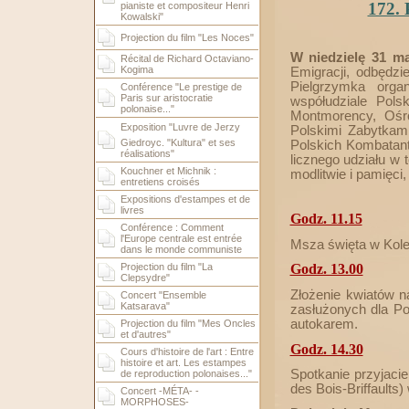
172.
pianiste et compositeur Henri
Kowalski"
Projection du film "Les Noces"
W niedzielę 31 m
Récital de Richard Octaviano-
Kogima
Emigracji, odbędzi
Pielgrzymka organ
Conférence "Le prestige de
Paris sur aristocratie
współudziale Polsk
polonaise..."
Montmorency, Ośro
Exposition "Luvre de Jerzy
Polskimi Zabytkam
Giedroyc. "Kultura" et ses
Polskich Kombatant
réalisations"
licznego udziału w 
Kouchner et Michnik :
modlitwie i pamięci,
entretiens croisés
Expositions d'estampes et de
livres
Godz. 11.15
Conférence : Comment
l'Europe centrale est entrée
Msza święta w Kole
dans le monde communiste
Projection du film "La
Godz. 13.00
Clepsydre"
Złożenie kwiatów 
Concert "Ensemble
Katsarava"
zasłużonych dla P
autokarem.
Projection du film "Mes Oncles
et d'autres"
Godz. 14.30
Cours d'histoire de l'art : Entre
histoire et art. Les estampes
Spotkanie przyjaci
de reproduction polonaises..."
des Bois-Briffaults
Concert -MÉTA- -
MORPHOSES-