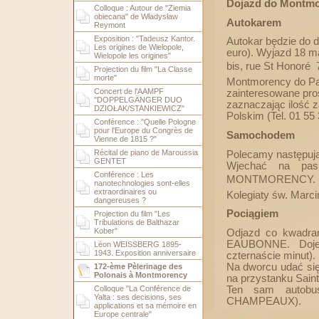
Dojazd do Montm
Colloque : Autour de "Ziemia
obiecana" de Władysław
Autokarem
Reymont
Exposition : "Tadeusz Kantor.
Autokar będzie do d
Les origines de Wielopole,
euro). Wyjazd 18 ma
Wielopole les origines"
bis, rue St Honoré 
Projection du film "La Classe
morte"
Montmorency do Par
Concert de l'AAMPF
zainteresowane pros
"DOPPELGÄNGER DUO
zaznaczając ilość 
DZIOŁAK/STANKIEWICZ"
Polskim (Tel. 01 55 
Conférence : "Quelle Pologne
pour l'Europe du Congrès de
Samochodem
Vienne de 1815 ?"
Récital de piano de Maroussia
Polecamy następuj
GENTET
Wjechać na pas
Conférence : Les
MONTMORENCY. Prz
nanotechnologies sont-elles
extraordinaires ou
Kolegiaty św. Marcin
dangereuses ?
Pociągiem
Projection du film "Les
Tribulations de Balthazar
Kober"
Odjazd co kwad
EAUBONNE. Dojec
Léon WEISSBERG 1895-
1943. Exposition anniversaire
czternaście minut).
Na dworcu udać się 
172-ème Pèlerinage des
Polonais à Montmorency
na przystanku Saint
Ten sam autobus
Colloque "La Conférence de
Yalta : ses decisions, ses
CHAMPEAUX).
applications et sa mémoire en
Europe centrale"