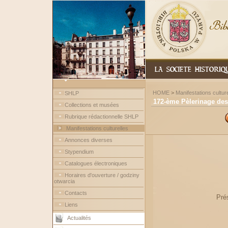
HOME
>
Manifestations culture
SHLP
172-ème Pèlerinage de
Collections et musées
Rubrique rédactionnelle SHLP
Manifestations culturelles
Annonces diverses
Stypendium
Catalogues électroniques
Horaires d'ouverture / godziny
otwarcia
Contacts
Prés
Liens
Actualités