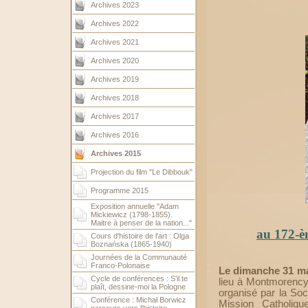
Archives 2023
Archives 2022
Archives 2021
Archives 2020
Archives 2019
Archives 2018
Archives 2017
Archives 2016
Archives 2015
Projection du film "Le Dibbouk"
Programme 2015
Exposition annuelle "Adam
Mickiewicz (1798-1855).
Maitre à penser de la nation..."
au 172
-
è
Cours d'histoire de l'art : Olga
Boznańska (1865-1940)
Journées de la Communauté
Franco-Polonaise
Le dimanche 31 ma
Cycle de conférences : S'il te
lieu à Montmorency,
plaît, dessine-moi la Pologne
organisé par la Soc
Conférence : Michał Borwicz
Mission Catholiqu