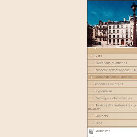
SHLP
Collections et musées
Rubrique rédactionnelle SH
Manifestations culturelles
Annonces diverses
Stypendium
Catalogues électroniques
Horaires d'ouverture / godzi
otwarcia
Contacts
Liens
Actualités