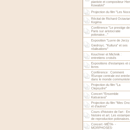
pianiste et compositeur Hen
Kowalski"
Projection du film "Les Noc
Récital de Richard Octavia
Kogima
Conférence "Le prestige de
Paris sur aristocratie
polonaise..."
Exposition "Luvre de Jerzy
Giedroyc. "Kultura" et ses
réalisations"
Kouchner et Michnik :
entretiens croisés
Expositions d'estampes et 
livres
Conférence : Comment
l'Europe centrale est entrée
dans le monde communiste
Projection du film "La
Clepsydre"
Concert "Ensemble
Katsarava"
Projection du film "Mes Onc
et d'autres"
Cours d'histoire de l'art : En
histoire et art. Les estampe
de reproduction polonaises..
Concert -MÉTA- -
MORPHOSES-