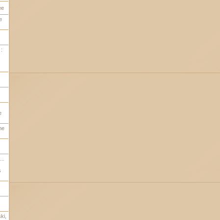
ee
e
:
e
me
..
s
ki,