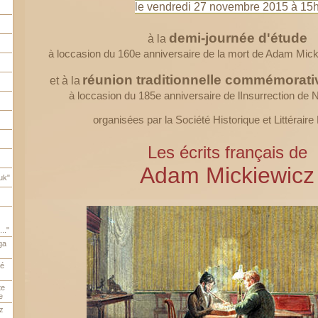
le vendredi 27 novembre 2015 à 15
demi-journée d'étude
à la
à loccasion du 160e anniversaire de la mort de Adam Mic
réunion traditionnelle commémorati
et à la
à loccasion du 185e anniversaire de lInsurrection d
organisées par la Société Historique et Littéraire
L
es écrits français de
Adam Mickiewicz
uk"
.."
ga
é
te
e
z