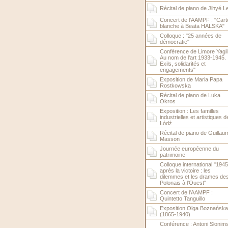
Récital de piano de Jihyé L
Concert de l'AAMPF : "Cart
blanche à Beata HALSKA"
Colloque : "25 années de
démocratie"
Conférence de Limore Yagil 
Au nom de l'art 1933-1945.
Exils, solidarités et
engagements"
Exposition de Maria Papa
Rostkowska
Récital de piano de Luka
Okros
Exposition : Les familles
industrielles et artistiques d
Łódź
Récital de piano de Guillau
Masson
Journée européenne du
patrimoine
Colloque international "1945.
après la victoire : les
dilemmes et les drames de
Polonais à l'Ouest"
Concert de l'AAMPF :
Quintetto Tanguillo
Exposition Olga Boznańska
(1865-1940)
Conférence : Antoni Słonims