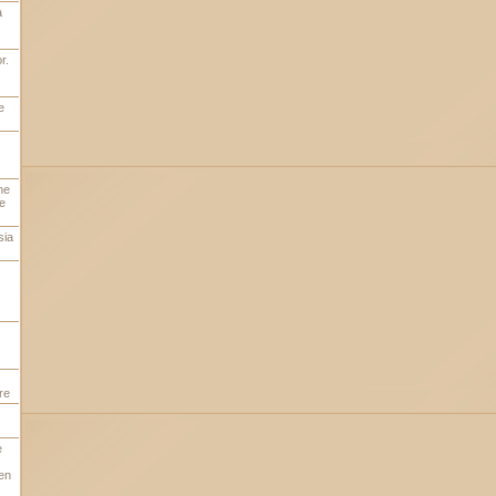
a
r.
e
ne
e
sia
s
re
e
en