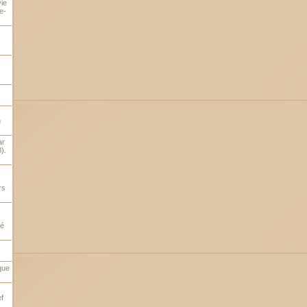
ie
e-
,
n
ar
).
rs
sé
que
f