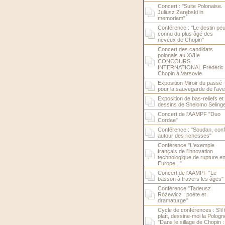
Concert : "Suite Polonaise.
Juliusz Zarębski in
memoriam"
Conférence : "Le destin pe
connu du plus âgé des
neveux de Chopin"
Concert des candidats
polonais au XVIIe
CONCOURS
INTERNATIONAL Frédéric
Chopin à Varsovie
Exposition Miroir du passé
pour la sauvegarde de l'ave
Exposition de bas-reliefs et
dessins de Shelomo Seling
Concert de l'AAMPF "Duo
Cordae"
Conférence : "Soudan, confl
autour des richesses"
Conférence "L'exemple
français de l'innovation
technologique de rupture e
Europe..."
Concert de l'AAMPF "Le
basson à travers les âges"
Conférence "Tadeusz
Różewicz : poète et
dramaturge"
Cycle de conférences : S'il 
plaît, dessine-moi la Pologn
"Dans le sillage de Chopin : 