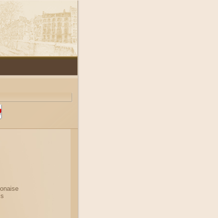
lonaise
i
s