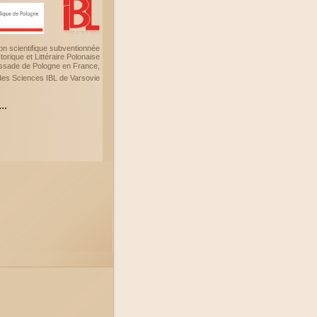
on scientifique subventionnée
torique et Littéraire Polonaise
ssade de Pologne en France,
des Sciences IBL de Varsovie
...