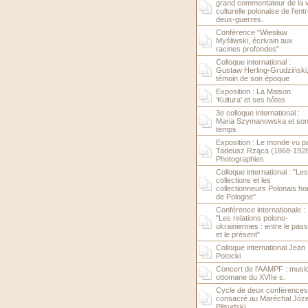
grand commentateur de la v
culturelle polonaise de l'entr
deux-guerres.
Conférence "Wiesław
Myśliwski, écrivain aux
racines profondes"
Colloque international :
Gustaw Herling-Grudziński
témoin de son époque
Exposition : La Maison
'Kultura' et ses hôtes
3e colloque international :
Maria Szymanowska et so
temps
Exposition : Le monde vu p
Tadeusz Rząca (1868-1928
Photographies
Colloque international : "Les
collections et les
collectionneurs Polonais ho
de Pologne"
Conférence internationale :
"Les relations polono-
ukrainiennes : entre le pas
et le présent"
Colloque international Jean
Potocki
Concert de l'AAMPF : musi
ottomane du XVIIe s.
Cycle de deux conférences
consacré au Maréchal Józe
Piłsudski