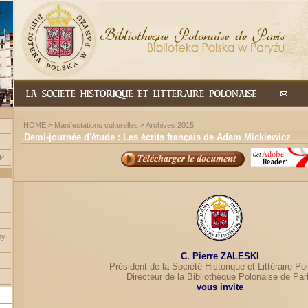
HOME
>
Manifestations culturelles
>
Archives 2015
Demi-journée d'étude : Les écrits français de Adam Mickiewicz
LP
ny
C. Pierre ZALESKI
Président de la Société Historique et Littéraire Po
Directeur de la Bibliothèque Polonaise de Par
vous invite