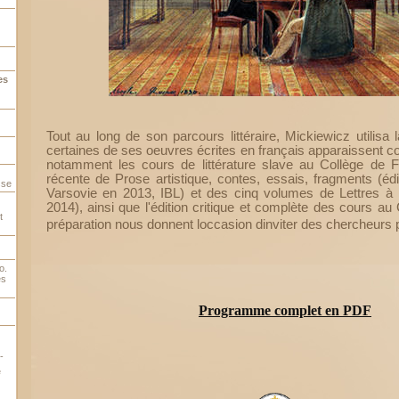
es
Tout au long de son parcours littéraire, Mickiewicz utilisa 
certaines de ses oeuvres écrites en français apparaissent
notamment les cours de littérature slave au Collège de F
récente de Prose artistique, contes, essais, fragments (édi
sse
Varsovie en 2013, IBL) et des cinq volumes de Lettres à 
2014), ainsi que l'édition critique et complète des cours a
t
préparation nous donnent loccasion dinviter des chercheurs
o.
es
Programme complet en PDF
-
e