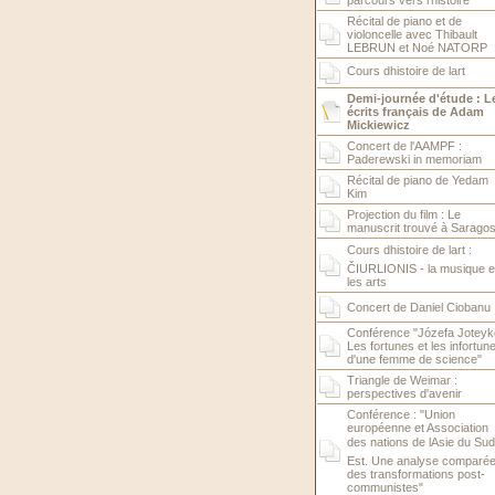
parcours vers l'histoire
Récital de piano et de
violoncelle avec Thibault
LEBRUN et Noé NATORP
Cours dhistoire de lart
Demi-journée d'étude : L
écrits français de Adam
Mickiewicz
Concert de l'AAMPF :
Paderewski in memoriam
Récital de piano de Yedam
Kim
Projection du film : Le
manuscrit trouvé à Sarago
Cours dhistoire de lart :
ČIURLIONIS - la musique e
les arts
Concert de Daniel Ciobanu
Conférence "Józefa Joteyk
Les fortunes et les infortun
d'une femme de science"
Triangle de Weimar :
perspectives d'avenir
Conférence : "Union
européenne et Association
des nations de lAsie du Sud
Est. Une analyse comparé
des transformations post-
communistes"