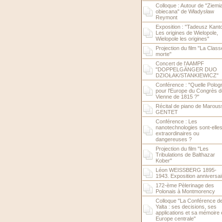
Colloque : Autour de "Ziemi
obiecana" de Władysław
Reymont
Exposition : "Tadeusz Kanto
Les origines de Wielopole,
Wielopole les origines"
Projection du film "La Class
morte"
Concert de l'AAMPF
"DOPPELGÄNGER DUO
DZIOŁAK/STANKIEWICZ"
Conférence : "Quelle Polog
pour l'Europe du Congrès d
Vienne de 1815 ?"
Récital de piano de Marous
GENTET
Conférence : Les
nanotechnologies sont-elle
extraordinaires ou
dangereuses ?
Projection du film "Les
Tribulations de Balthazar
Kober"
Léon WEISSBERG 1895-
1943. Exposition anniversai
172-ème Pèlerinage des
Polonais à Montmorency
Colloque "La Conférence d
Yalta : ses decisions, ses
applications et sa mémoire 
Europe centrale"