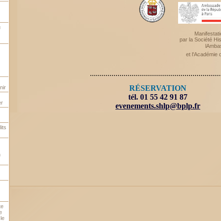
u
Manifestati
par
la Société His
lAmba
et l'Académie 
..................................................................
RÉSERVATION
nir
tél. 01 55 42 91 87
er
evenements.shlp@bplp.fr
its
n
te
e
le