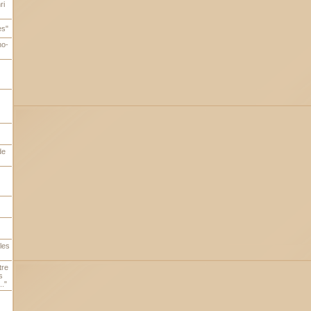
ri
es"
no-
de
les
tre
s
."