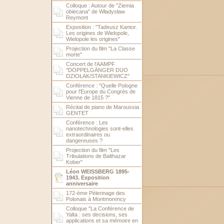
Colloque : Autour de "Ziemia
obiecana" de Władysław
Reymont
Exposition : "Tadeusz Kantor.
Les origines de Wielopole,
Wielopole les origines"
Projection du film "La Classe
morte"
Concert de l'AAMPF
"DOPPELGÄNGER DUO
DZIOŁAK/STANKIEWICZ"
Conférence : "Quelle Pologne
pour l'Europe du Congrès de
Vienne de 1815 ?"
Récital de piano de Maroussia
GENTET
Conférence : Les
nanotechnologies sont-elles
extraordinaires ou
dangereuses ?
Projection du film "Les
Tribulations de Balthazar
Kober"
Léon WEISSBERG 1895-
1943. Exposition
anniversaire
172-ème Pèlerinage des
Polonais à Montmorency
Colloque "La Conférence de
Yalta : ses decisions, ses
applications et sa mémoire en