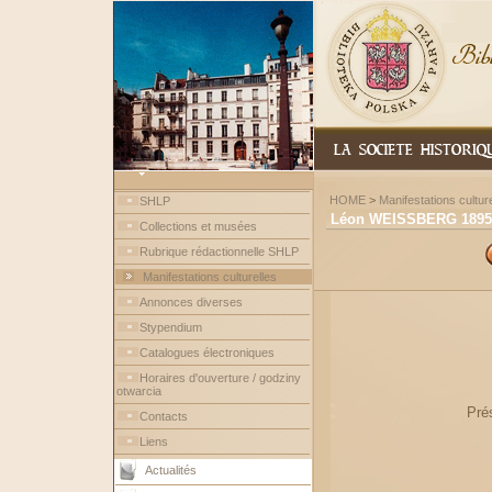
HOME
>
Manifestations culture
SHLP
Léon WEISSBERG 1895-1
Collections et musées
Rubrique rédactionnelle SHLP
Manifestations culturelles
Annonces diverses
Stypendium
Catalogues électroniques
Horaires d'ouverture / godziny
otwarcia
Prés
Contacts
Liens
Actualités