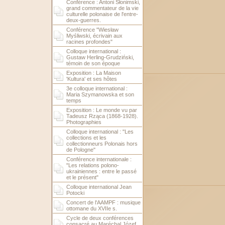
Conférence : Antoni Słonimski,
grand commentateur de la vie
culturelle polonaise de l'entre-
deux-guerres.
Conférence "Wiesław
Myśliwski, écrivain aux
racines profondes"
Colloque international :
Gustaw Herling-Grudziński,
témoin de son époque
Exposition : La Maison
'Kultura' et ses hôtes
3e colloque international :
Maria Szymanowska et son
temps
Exposition : Le monde vu par
Tadeusz Rząca (1868-1928).
Photographies
Colloque international : "Les
collections et les
collectionneurs Polonais hors
de Pologne"
Conférence internationale :
"Les relations polono-
ukrainiennes : entre le passé
et le présent"
Colloque international Jean
Potocki
Concert de l'AAMPF : musique
ottomane du XVIIe s.
Cycle de deux conférences
consacré au Maréchal Józef