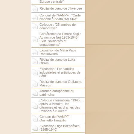
Europe centrale"
Récital de piano de Jihyé Lee
Concert de l'AAMPF : "Carte
blanche à Beata HALSKA"
Colloque : "25 années de
démocratie"
Conférence de Limore Yagil :
Au nom de l'art 1933-1945.
Exils, solidarités et
engagements"
Exposition de Maria Papa
Rostkowska
Récital de piano de Luka
Okros
Exposition : Les familles
industrielles et artistiques de
Łódź
Récital de piano de Guillaume
Masson
Journée européenne du
patrimoine
Colloque international "1945...
après la victoire : les
dilemmes et les drames des
Polonais à l'Ouest"
Concert de l'AAMPF :
Quintetto Tanguillo
Exposition Olga Boznańska
(1865-1940)