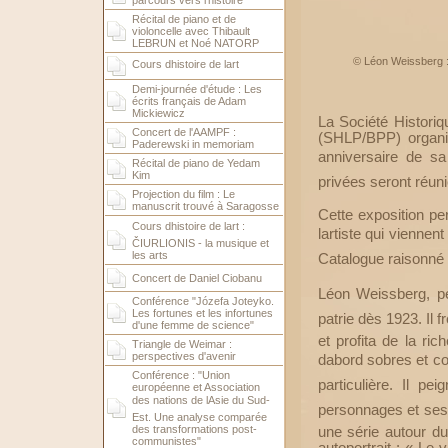
parcours vers l'histoire
Récital de piano et de
violoncelle avec Thibault
LEBRUN et Noé NATORP
© Léon Weissberg 
Cours dhistoire de lart
Demi-journée d'étude : Les
écrits français de Adam
Mickiewicz
La Société Historiq
Concert de l'AAMPF :
(SHLP/BPP) organi
Paderewski in memoriam
anniversaire de s
Récital de piano de Yedam
Kim
privées seront réuni
Projection du film : Le
manuscrit trouvé à Saragosse
Cette exposition p
Cours dhistoire de lart :
lartiste qui viennen
ČIURLIONIS - la musique et
les arts
Catalogue raisonné de
Concert de Daniel Ciobanu
Léon Weissberg, pei
Conférence "Józefa Joteyko.
Les fortunes et les infortunes
patrie dès 1923. Il
d'une femme de science"
et profita de la ri
Triangle de Weimar :
perspectives d'avenir
dabord sobres et c
Conférence : "Union
particulière. Il pe
européenne et Association
des nations de lAsie du Sud-
personnages et ses a
Est. Une analyse comparée
des transformations post-
une série autour du
communistes"