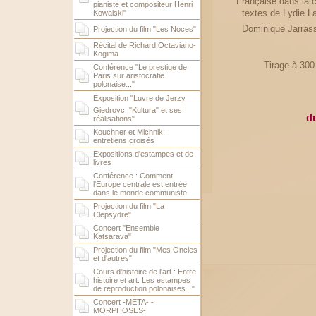
Française dans la 
pianiste et compositeur Henri
textes de Lydie Lac
Kowalski"
Dominique Jarrassé
Projection du film "Les Noces"
Récital de Richard Octaviano-
Kogima
Tirage à 300
Conférence "Le prestige de
Paris sur aristocratie
polonaise..."
Exposition "Luvre de Jerzy
Giedroyc. "Kultura" et ses
d
réalisations"
Kouchner et Michnik :
entretiens croisés
Expositions d'estampes et de
livres
Conférence : Comment
l'Europe centrale est entrée
dans le monde communiste
Projection du film "La
Clepsydre"
Concert "Ensemble
Katsarava"
Projection du film "Mes Oncles
et d'autres"
Cours d'histoire de l'art : Entre
histoire et art. Les estampes
de reproduction polonaises..."
Concert -MÉTA- -
MORPHOSES-