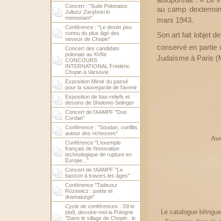
autoportrait : « Le 
Concert : "Suite Polonaise.
au camp dextermin
Juliusz Zarębski in
memoriam"
mars 1943.
Conférence : "Le destin peu
connu du plus âgé des
Son art fait lobjet
neveux de Chopin"
conservé en partie 
Concert des candidats
polonais au XVIIe
Judaïsme à Paris 
CONCOURS
INTERNATIONAL Frédéric
Chopin à Varsovie
Exposition Miroir du passé
pour la sauvegarde de l'avenir
Exposition de bas-reliefs et
dessins de Shelomo Selinger
Concert de l'AAMPF "Duo
Cordae"
Conférence : "Soudan, conflits
autour des richesses"
Ave
Conférence "L'exemple
français de l'innovation
technologique de rupture en
Europe..."
Concert de l'AAMPF "Le
basson à travers les âges"
Conférence "Tadeusz
Różewicz : poète et
dramaturge"
Cycle de conférences : S'il te
Le catalogue bilingue
plaît, dessine-moi la Pologne
"Dans le sillage de Chopin : le