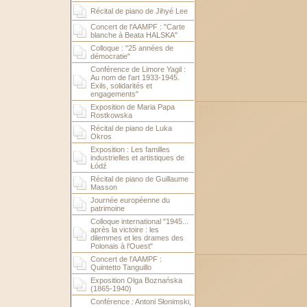
Récital de piano de Jihyé Lee
Concert de l'AAMPF : "Carte
blanche à Beata HALSKA"
Colloque : "25 années de
démocratie"
Conférence de Limore Yagil :
Au nom de l'art 1933-1945.
Exils, solidarités et
engagements"
Exposition de Maria Papa
Rostkowska
Récital de piano de Luka
Okros
Exposition : Les familles
industrielles et artistiques de
Łódź
Récital de piano de Guillaume
Masson
Journée européenne du
patrimoine
Colloque international "1945...
après la victoire : les
dilemmes et les drames des
Polonais à l'Ouest"
Concert de l'AAMPF :
Quintetto Tanguillo
Exposition Olga Boznańska
(1865-1940)
Conférence : Antoni Słonimski,