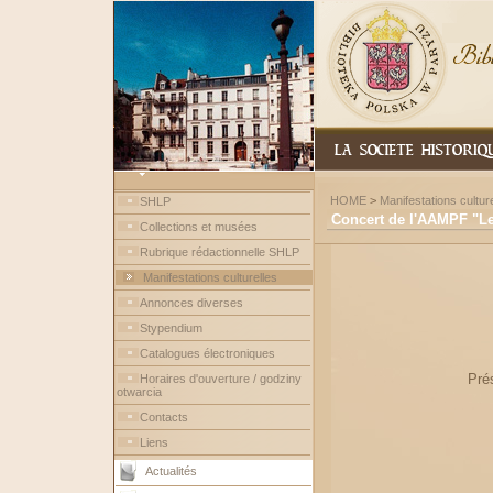
HOME
>
Manifestations culture
SHLP
Concert de l'AAMPF "Le
Collections et musées
Rubrique rédactionnelle SHLP
Manifestations culturelles
Annonces diverses
Stypendium
Catalogues électroniques
Prés
Horaires d'ouverture / godziny
otwarcia
Contacts
Liens
Actualités