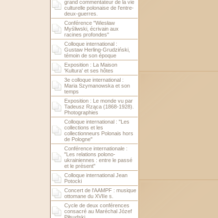
grand commentateur de la vie
culturelle polonaise de l'entre-
deux-guerres.
Conférence "Wiesław
Myśliwski, écrivain aux
racines profondes"
Colloque international :
Gustaw Herling-Grudziński,
témoin de son époque
Exposition : La Maison
'Kultura' et ses hôtes
3e colloque international :
Maria Szymanowska et son
temps
Exposition : Le monde vu par
Tadeusz Rząca (1868-1928).
Photographies
Colloque international : "Les
collections et les
collectionneurs Polonais hors
de Pologne"
Conférence internationale :
"Les relations polono-
ukrainiennes : entre le passé
et le présent"
Colloque international Jean
Potocki
Concert de l'AAMPF : musique
ottomane du XVIIe s.
Cycle de deux conférences
consacré au Maréchal Józef
Piłsudski