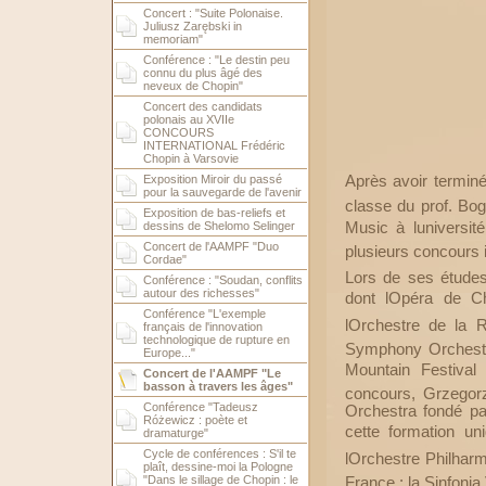
Concert : "Suite Polonaise.
Juliusz Zarębski in
memoriam"
Conférence : "Le destin peu
connu du plus âgé des
neveux de Chopin"
Concert des candidats
polonais au XVIIe
CONCOURS
INTERNATIONAL Frédéric
Chopin à Varsovie
Après avoir termin
Exposition Miroir du passé
pour la sauvegarde de l'avenir
classe du prof. B
Exposition de bas-reliefs et
Music à luniversit
dessins de Shelomo Selinger
Concert de l'AAMPF "Duo
plusieurs concours 
Cordae"
Lors de ses étude
Conférence : "Soudan, conflits
autour des richesses"
dont lOpéra de 
Conférence "L'exemple
lOrchestre de la 
français de l'innovation
technologique de rupture en
Symphony Orchestr
Europe..."
Mountain Festival 
Concert de l'AAMPF "Le
basson à travers les âges"
concours, Grzegor
Conférence "Tadeusz
Orchestra fondé pa
Różewicz : poète et
cette formation un
dramaturge"
Cycle de conférences : S'il te
lOrchestre Philhar
plaît, dessine-moi la Pologne
"Dans le sillage de Chopin : le
France : la Sinfonia