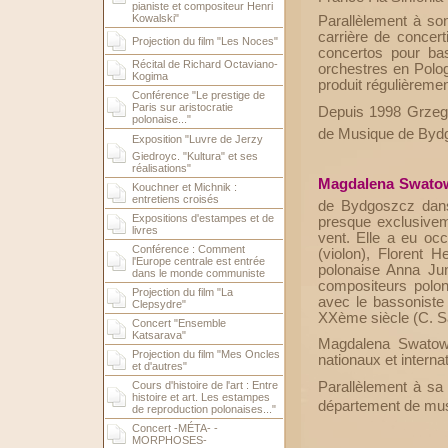
pianiste et compositeur Henri
Kowalski"
Parallèlement à so
carrière de concer
Projection du film "Les Noces"
concertos pour ba
Récital de Richard Octaviano-
orchestres en Polog
Kogima
produit régulièreme
Conférence "Le prestige de
Paris sur aristocratie
Depuis 1998 Grzego
polonaise..."
de Musique de Bydgos
Exposition "Luvre de Jerzy
Giedroyc. "Kultura" et ses
réalisations"
Magdalena Swato
Kouchner et Michnik :
entretiens croisés
de Bydgoszcz dans
Expositions d'estampes et de
presque exclusivem
livres
vent. Elle a eu oc
Conférence : Comment
(violon), Florent H
l'Europe centrale est entrée
polonaise Anna Jun
dans le monde communiste
compositeurs polon
Projection du film "La
avec le bassoniste
Clepsydre"
XXème siècle (C. Sa
Concert "Ensemble
Katsarava"
Magdalena Swatow
Projection du film "Mes Oncles
nationaux et intern
et d'autres"
Parallèlement à sa
Cours d'histoire de l'art : Entre
histoire et art. Les estampes
département de mus
de reproduction polonaises..."
Concert -MÉTA- -
MORPHOSES-