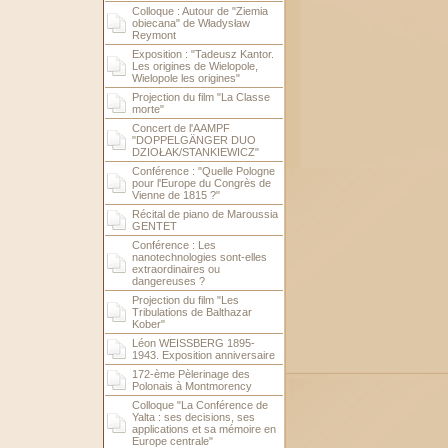
Colloque : Autour de "Ziemia
obiecana" de Władysław
Reymont
Exposition : "Tadeusz Kantor.
Les origines de Wielopole,
Wielopole les origines"
Projection du film "La Classe
morte"
Concert de l'AAMPF
"DOPPELGÄNGER DUO
DZIOŁAK/STANKIEWICZ"
Conférence : "Quelle Pologne
pour l'Europe du Congrès de
Vienne de 1815 ?"
Récital de piano de Maroussia
GENTET
Conférence : Les
nanotechnologies sont-elles
extraordinaires ou
dangereuses ?
Projection du film "Les
Tribulations de Balthazar
Kober"
Léon WEISSBERG 1895-
1943. Exposition anniversaire
172-ème Pèlerinage des
Polonais à Montmorency
Colloque "La Conférence de
Yalta : ses decisions, ses
applications et sa mémoire en
Europe centrale"