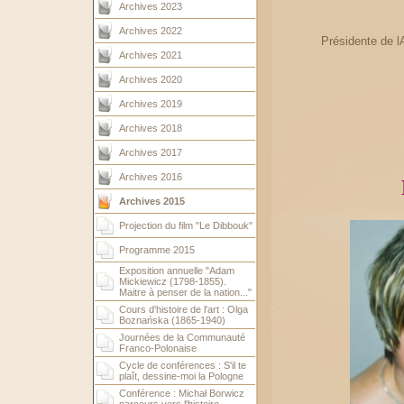
Archives 2023
Archives 2022
Présidente de l
Archives 2021
Archives 2020
Archives 2019
Archives 2018
Archives 2017
Archives 2016
Archives 2015
Projection du film "Le Dibbouk"
Programme 2015
Exposition annuelle "Adam
Mickiewicz (1798-1855).
Maitre à penser de la nation..."
Cours d'histoire de l'art : Olga
Boznańska (1865-1940)
Journées de la Communauté
Franco-Polonaise
Cycle de conférences : S'il te
plaît, dessine-moi la Pologne
Conférence : Michał Borwicz