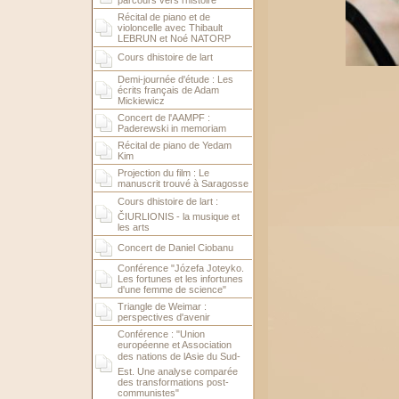
parcours vers l'histoire
Récital de piano et de
violoncelle avec Thibault
LEBRUN et Noé NATORP
Cours dhistoire de lart
Demi-journée d'étude : Les
écrits français de Adam
Mickiewicz
Concert de l'AAMPF :
Paderewski in memoriam
Récital de piano de Yedam
Kim
Projection du film : Le
manuscrit trouvé à Saragosse
Cours dhistoire de lart :
ČIURLIONIS - la musique et
les arts
Concert de Daniel Ciobanu
Conférence "Józefa Joteyko.
Les fortunes et les infortunes
d'une femme de science"
Triangle de Weimar :
perspectives d'avenir
Conférence : "Union
européenne et Association
des nations de lAsie du Sud-
Est. Une analyse comparée
des transformations post-
communistes"