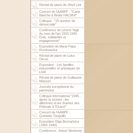
Récital de piano de Jihyé Lee
Concert de l'AAMPF : "Carte
blanche à Beata HALSKA"
Colloque : "25 années de
démocratie"
Conférence de Limore Yagil :
Au nom de l'art 1933-1945.
Exils, solidarités et
engagements"
Exposition de Maria Papa
Rostkowska
Récital de piano de Luka
Okros
Exposition : Les familles
industrielles et artistiques de
Łódź
Récital de piano de Guillaume
Masson
Journée européenne du
patrimoine
Colloque international "1945...
après la victoire : les
dilemmes et les drames des
Polonais à l'Ouest"
Concert de l'AAMPF :
Quintetto Tanguillo
Exposition Olga Boznańska
(1865-1940)
Conférence : Antoni Słonimski,